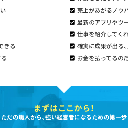
たい
売上があがるノウ
最新のアプリやツ
仕事を紹介してく
できる
確実に成果が出る
する
お金を払ってるの
まずはここから！
ただの職人から、強い経営者になるための第一歩