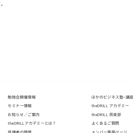
。
勉強会開催情報
ほかのビジネス塾・講
セミナー情報
theDRILL アカデミー
お知らせ／ご案内
theDRILL 倶楽部
theDRILLアカデミーとは？
よくあるご質問
受講者の特徴
メンバー専用ページ