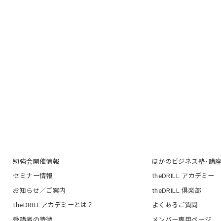
勉強会開催情報
ほかのビジネス塾・講
セミナー情報
theDRILL アカデミー
お知らせ／ご案内
theDRILL 倶楽部
theDRILLアカデミーとは？
よくあるご質問
受講者の特徴
メンバー専用ページ