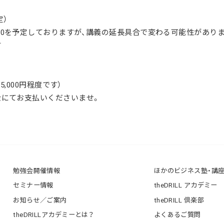
定）
:00を予定しておりますが、講義の延長具合で変わる可能性があり
す
〜5,000円程度です）
金にてお支払いくださいませ。
勉強会開催情報
ほかのビジネス塾・講
セミナー情報
theDRILL アカデミー
お知らせ／ご案内
theDRILL 倶楽部
theDRILLアカデミーとは？
よくあるご質問