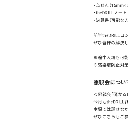
・ふせん（15
mm×
・theDRILL
・決算書（可能な
前半theDRIL
ぜひ皆様の解決し
※途中入場も可能
※感染症防止対
懇親会につい
＜懇親会「儲かる
今月もtheDRI
本編では話せなか
ぜひこちらもご