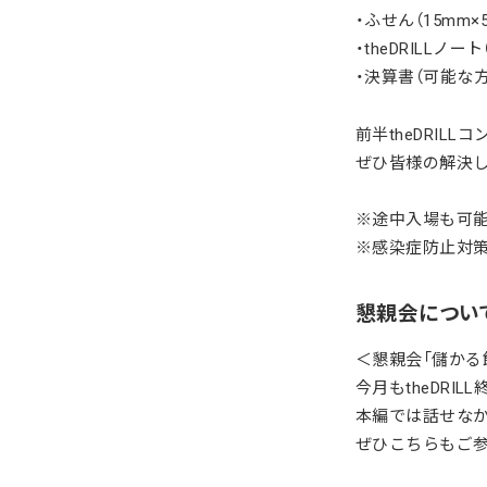
・ふせん（15
mm×
・theDRILL
・決算書（可能な
前半theDRIL
ぜひ皆様の解決し
※途中入場も可能
※感染症防止対
懇親会につい
＜懇親会「儲かる
今月もtheDRI
本編では話せなか
ぜひこちらもご