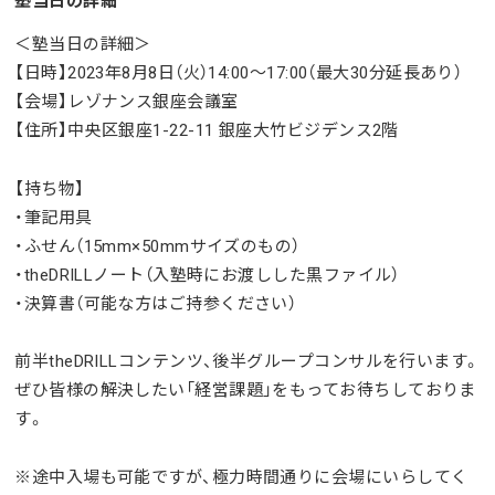
塾当日の詳細
＜塾当日の詳細＞
【日時】2023年8月8日（火）14:00～17:00（最大30分延長あり）
【会場】レゾナンス銀座会議室
【住所】中央区銀座1-22-11 銀座大竹ビジデンス2階
【持ち物】
・筆記用具
・ふせん（15
mm×50mmサイズのもの）
・theDRILLノート（入塾時にお渡しした黒ファイル）
・決算書（可能な
方はご持参ください）
前半theDRILLコンテンツ、後半グループコンサルを行います。
ぜひ皆様の解決したい「経営課題」をもってお待ちしておりま
す。
※途中入場も可能ですが、極力時間通りに会場にいらしてく