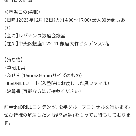
塾当日の詳細
＜塾当日の詳細＞
【日時】2023年12月12日（火）14:00～17:00（最大30分延長あ
り）
【会場】レゾナンス銀座会議室
【住所】中央区銀座1-22-11 銀座大竹ビジデンス2階
【持ち物】
・筆記用具
・ふせん（15
mm×50mmサイズのもの）
・theDRILLノート（入塾時にお渡しした黒ファイル）
・決算書（可能な
方はご持参ください）
前半theDRILLコンテンツ、後半グループコンサルを行います。
ぜひ皆様の解決したい「経営課題」をもってお待ちしておりま
す。